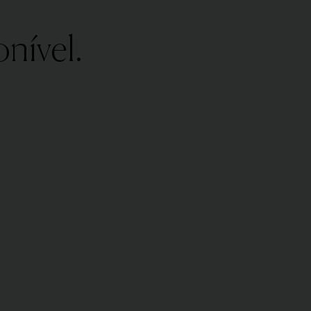
nível.