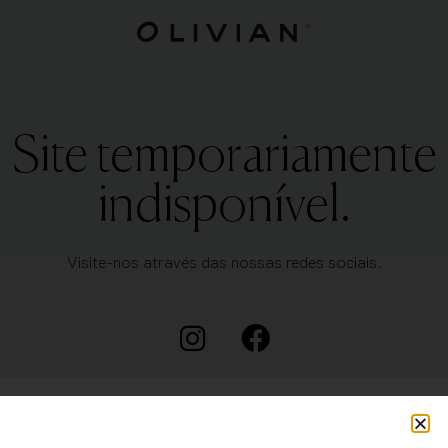
Site temporariamente
indisponível.
Visite-nos através das nossas redes sociais.